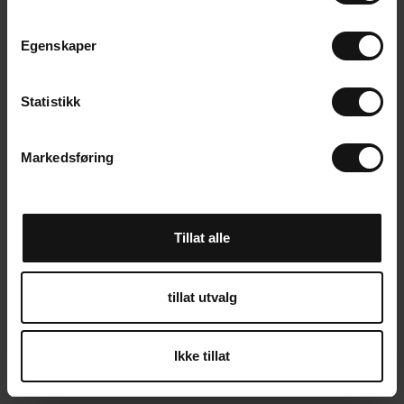
m
t
Egenskaper
y
k
k
Statistikk
e
v
Markedsføring
a
l
g
Tillat alle
tillat utvalg
Ikke tillat