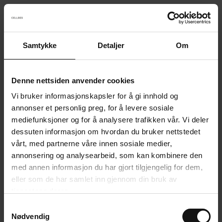
Samtykke
Detaljer
Om
Something went wrong!
Sorry! Our developers have been notified.
Denne nettsiden anvender cookies
Vi bruker informasjonskapsler for å gi innhold og
Go back to the start page
annonser et personlig preg, for å levere sosiale
mediefunksjoner og for å analysere trafikken vår. Vi deler
dessuten informasjon om hvordan du bruker nettstedet
vårt, med partnerne våre innen sosiale medier,
annonsering og analysearbeid, som kan kombinere den
med annen informasjon du har gjort tilgjengelig for dem,
eller som de har samlet inn gjennom din bruk av
tjenestene deres.
S
Nødvendig
a