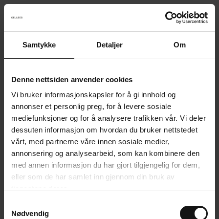
Samtykke
Detaljer
Om
Something went wrong!
Sorry! Our developers have been notified.
Denne nettsiden anvender cookies
Vi bruker informasjonskapsler for å gi innhold og
Go back to the start page
annonser et personlig preg, for å levere sosiale
mediefunksjoner og for å analysere trafikken vår. Vi deler
dessuten informasjon om hvordan du bruker nettstedet
vårt, med partnerne våre innen sosiale medier,
annonsering og analysearbeid, som kan kombinere den
med annen informasjon du har gjort tilgjengelig for dem,
eller som de har samlet inn gjennom din bruk av
tjenestene deres.
S
Nødvendig
a