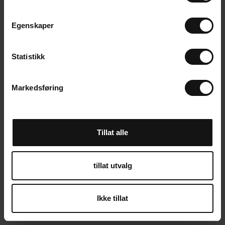
m
t
Egenskaper
y
k
k
Statistikk
e
v
Markedsføring
a
l
g
Tillat alle
tillat utvalg
Ikke tillat